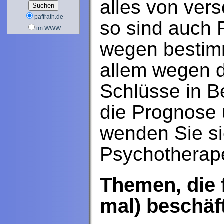
alles von ver
paffrath.de
so sind auch 
im WWW
wegen bestim
allem wegen 
Schlüsse in B
die Prognose u
wenden Sie sic
Psychotherape
Themen, die 
mal) beschäf