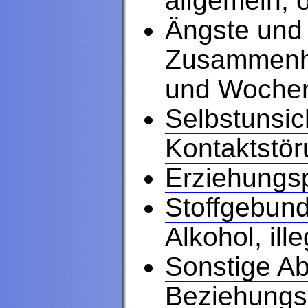
allgemein, 
Ängste und
Zusammenha
und Wochen
Selbstunsic
Kontaktstö
Erziehungs
Stoffgebun
Alkohol, ill
Sonstige A
Beziehungss