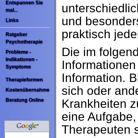
Entspannen Sie
unterschiedlic
mal...
und besonders
Links
praktisch jed
Ratgeber
Psychotherapie
Die im folge
Probleme -
Indikationen -
Informationen
Symptome
Information. B
Therapieformen
sich oder and
Kostenübernahme
Krankheiten zu
Beratung Online
eine Aufgabe,
Therapeuten s