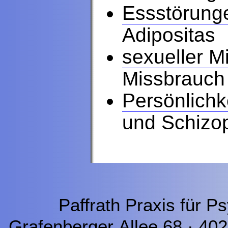
Essstörung
Adipositas
sexueller M
Missbrauch
Persönlichk
und Schizop
Paffrath Praxis für P
Grafenberger Allee 68 · 40